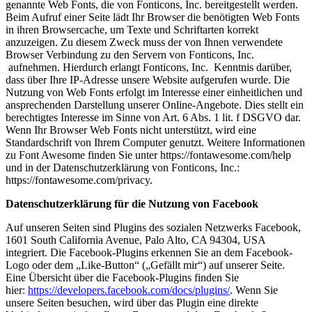
genannte Web Fonts, die von Fonticons, Inc. bereitgestellt werden.
Beim Aufruf einer Seite lädt Ihr Browser die benötigten Web Fonts
in ihren Browsercache, um Texte und Schriftarten korrekt
anzuzeigen. Zu diesem Zweck muss der von Ihnen verwendete
Browser Verbindung zu den Servern von Fonticons, Inc.
aufnehmen. Hierdurch erlangt Fonticons, Inc. Kenntnis darüber,
dass über Ihre IP-Adresse unsere Website aufgerufen wurde. Die
Nutzung von Web Fonts erfolgt im Interesse einer einheitlichen und
ansprechenden Darstellung unserer Online-Angebote. Dies stellt ein
berechtigtes Interesse im Sinne von Art. 6 Abs. 1 lit. f DSGVO dar.
Wenn Ihr Browser Web Fonts nicht unterstützt, wird eine
Standardschrift von Ihrem Computer genutzt. Weitere Informationen
zu Font Awesome finden Sie unter https://fontawesome.com/help
und in der Datenschutzerklärung von Fonticons, Inc.:
https://fontawesome.com/privacy.
Datenschutzerklärung für die Nutzung von Facebook
Auf unseren Seiten sind Plugins des sozialen Netzwerks Facebook,
1601 South California Avenue, Palo Alto, CA 94304, USA
integriert. Die Facebook-Plugins erkennen Sie an dem Facebook-
Logo oder dem „Like-Button“ („Gefällt mir“) auf unserer Seite.
Eine Übersicht über die Facebook-Plugins finden Sie
hier:
https://developers.facebook.com/docs/plugins/
. Wenn Sie
unsere Seiten besuchen, wird über das Plugin eine direkte