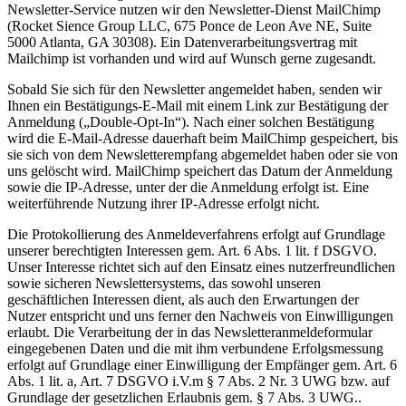
Newsletter-Service nutzen wir den Newsletter-Dienst MailChimp
(Rocket Sience Group LLC, 675 Ponce de Leon Ave NE, Suite
5000 Atlanta, GA 30308). Ein Datenverarbeitungsvertrag mit
Mailchimp ist vorhanden und wird auf Wunsch gerne zugesandt.
Sobald Sie sich für den Newsletter angemeldet haben, senden wir
Ihnen ein Bestätigungs-E-Mail mit einem Link zur Bestätigung der
Anmeldung („Double-Opt-In“). Nach einer solchen Bestätigung
wird die E-Mail-Adresse dauerhaft beim MailChimp gespeichert, bis
sie sich von dem Newsletterempfang abgemeldet haben oder sie von
uns gelöscht wird. MailChimp speichert das Datum der Anmeldung
sowie die IP-Adresse, unter der die Anmeldung erfolgt ist. Eine
weiterführende Nutzung ihrer IP-Adresse erfolgt nicht.
Die Protokollierung des Anmeldeverfahrens erfolgt auf Grundlage
unserer berechtigten Interessen gem. Art. 6 Abs. 1 lit. f DSGVO.
Unser Interesse richtet sich auf den Einsatz eines nutzerfreundlichen
sowie sicheren Newslettersystems, das sowohl unseren
geschäftlichen Interessen dient, als auch den Erwartungen der
Nutzer entspricht und uns ferner den Nachweis von Einwilligungen
erlaubt. Die Verarbeitung der in das Newsletteranmeldeformular
eingegebenen Daten und die mit ihm verbundene Erfolgsmessung
erfolgt auf Grundlage einer Einwilligung der Empfänger gem. Art. 6
Abs. 1 lit. a, Art. 7 DSGVO i.V.m § 7 Abs. 2 Nr. 3 UWG bzw. auf
Grundlage der gesetzlichen Erlaubnis gem. § 7 Abs. 3 UWG..