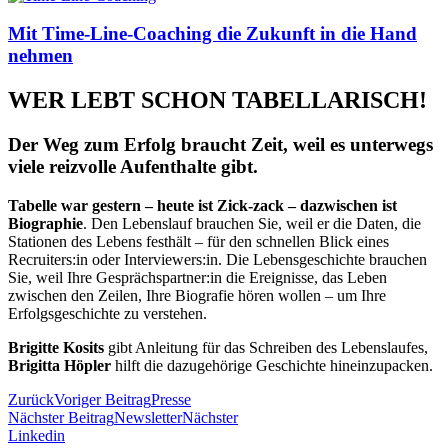
Mit Time-Line-Coaching die Zukunft in die Hand
nehmen
WER LEBT SCHON TABELLARISCH!
Der Weg zum Erfolg braucht Zeit, weil es unterwegs
viele reizvolle Aufenthalte gibt.
Tabelle war gestern – heute ist Zick-zack – dazwischen ist
Biographie
. Den Lebenslauf brauchen Sie, weil er die Daten, die
Stationen des Lebens festhält – für den schnellen Blick eines
Recruiters:in oder Interviewers:in. Die Lebensgeschichte brauchen
Sie, weil Ihre Gesprächspartner:in die Ereignisse, das Leben
zwischen den Zeilen, Ihre Biografie hören wollen – um Ihre
Erfolgsgeschichte zu verstehen.
Brigitte Kosits
gibt Anleitung für das Schreiben des Lebenslaufes,
Brigitta Höpler
hilft die dazugehörige Geschichte hineinzupacken.
Zurück
Voriger Beitrag
Presse
Nächster Beitrag
Newsletter
Nächster
Linkedin