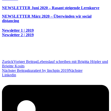
NEWSLETTER Juni 2020 – Rasant steigende Lernkurve
NEWSLETTER März 2020 – Überwinden wir social
distancing
Newsletter 1 | 2019
Newsletter 2 | 2019
Zurück
Voriger Beitrag
Lebenslauf schreiben mit Brigitta Höpler und
Brigitte Kosits
Nächster Beitrag
kuratiert by linchpin 2019
Nächster
Linkedin